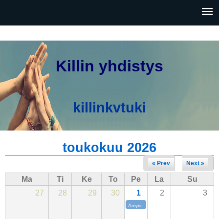
Hyppää
pääsisältöön
Killin yhdistys
killinkvtuki
toukokuu 2026
« Prev
Next »
Ma
Ti
Ke
To
Pe
La
Su
27
28
29
30
1
2
3
Ämyrin tanssit