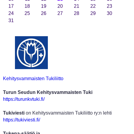
17
18
19
20
21
22
23
24
25
26
27
28
29
30
31
Kehitysvammaisten Tukiliitto
Turun Seudun Kehitysvammaisten Tuki
https://turunkvtuki.fi/
Tukiviesti
on Kehitysvammaisten Tukiliitto ry:n lehti
https://tukiviesti.fi/
Tukena-säätiö ja