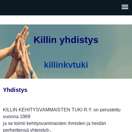
Hyppää
pääsisältöön
Killin yhdistys
killinkvtuki
Yhdistys
KILLIN KEHITYSVAMMAISTEN TUKI R.Y. on perustettu
vuonna 1969
ja se toimii kehitysvammaisten ihmisten ja heidän
perheittensä yhteistyö-,