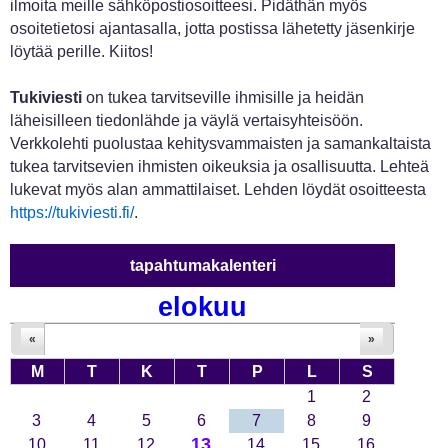
ilmoita meille sähköpostiosoitteesi. Pidäthän myös
osoitetietosi ajantasalla, jotta postissa lähetetty jäsenkirje
löytää perille. Kiitos!
Tukiviesti
on tukea tarvitseville ihmisille ja heidän
läheisilleen tiedonlähde ja väylä vertaisyhteisöön.
Verkkolehti puolustaa kehitysvammaisten ja samankaltaista
tukea tarvitsevien ihmisten oikeuksia ja osallisuutta. Lehteä
lukevat myös alan ammattilaiset. Lehden löydät osoitteesta
https://tukiviesti.fi/
.
tapahtumakalenteri
elokuu
«
»
M
T
K
T
P
L
S
1
2
3
4
5
6
7
8
9
13
10
11
12
14
15
16