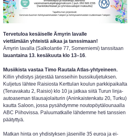
Tervetuloa kesäiselle Ämyrin lavalle
viettämään yhteistä aikaa ja tanssimaan!
Ämyrin lavalla (Salkolantie 77, Somerniemi) tanssitaan
lauantaina 13. kesäkuuta klo 13–16
.
Musiikista vastaa Timo Rautala Atlas-yhtyeineen.
Killin yhdistys järjestää tansseihin bussikuljetuksen.
Kuljetus lähtee Raisiosta Kerttulan koulun parkkipaikalta
(Tenavakatu 2, Raisio) klo 10 ja jatkaa siitä Turun linja-
autoaseman tilausajolaiturin (Aninkaistenkatu 20, Turku)
kautta Saloon, jossa pysähdymme noutopöytälounaalla
ABC Piihovissa. Paluumatkalle lähdemme heti tanssien
päätyttyä.
Matkan hinta on yhdistyksen jäsenille 35 euroa ja ei-