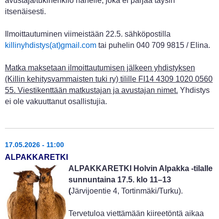
avustaja/tukihenkilö hänelle, joka ei pärjää täysin
itsenäisesti.
Ilmoittautuminen viimeistään 22.5. sähköpostilla
killinyhdistys(at)gmail.com
tai puhelin 040 709 9815 / Elina.
Matka maksetaan ilmoittautumisen jälkeen yhdistyksen
(Killin kehitysvammaisten tuki ry) tilille FI14 4309 1020 0560
55. Viestikenttään matkustajan ja avustajan nimet.
Yhdistys
ei ole vakuuttanut osallistujia.
17.05.2026 - 11:00
ALPAKKARETKI
ALPAKKARETKI Holvin Alpakka -tilalle
sunnuntaina 17.5. klo 11–
13
(
Järvijoentie 4, Tortinmäki/Turku).
Tervetuloa viettämään kiireetöntä aikaa