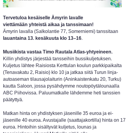
Tervetuloa kesäiselle Ämyrin lavalle
viettämään yhteistä aikaa ja tanssimaan!
Ämyrin lavalla (Salkolantie 77, Somerniemi) tanssitaan
lauantaina 13. kesäkuuta klo 13–16
.
Musiikista vastaa Timo Rautala Atlas-yhtyeineen.
Killin yhdistys järjestää tansseihin bussikuljetuksen.
Kuljetus lähtee Raisiosta Kerttulan koulun parkkipaikalta
(Tenavakatu 2, Raisio) klo 10 ja jatkaa siitä Turun linja-
autoaseman tilausajolaiturin (Aninkaistenkatu 20, Turku)
kautta Saloon, jossa pysähdymme noutopöytälounaalla
ABC Piihovissa. Paluumatkalle lähdemme heti tanssien
päätyttyä.
Matkan hinta on yhdistyksen jäsenille 35 euroa ja ei-
jäsenille 40 euroa. Avustajalle (saattajakortilla) hinta on 17
euroa. Hintoihin sisältyvät kuljetus, lounas ja