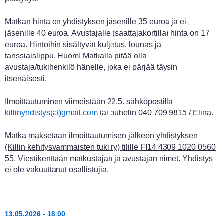
Matkan hinta on yhdistyksen jäsenille 35 euroa ja ei-
jäsenille 40 euroa. Avustajalle (saattajakortilla) hinta on 17
euroa. Hintoihin sisältyvät kuljetus, lounas ja
tanssiaislippu. Huom! Matkalla pitää olla
avustaja/tukihenkilö hänelle, joka ei pärjää täysin
itsenäisesti.
Ilmoittautuminen viimeistään 22.5. sähköpostilla
killinyhdistys(at)gmail.com
tai puhelin 040 709 9815 / Elina.
Matka maksetaan ilmoittautumisen jälkeen yhdistyksen
(Killin kehitysvammaisten tuki ry) tilille FI14 4309 1020 0560
55. Viestikenttään matkustajan ja avustajan nimet.
Yhdistys
ei ole vakuuttanut osallistujia.
13.05.2026 - 18:00