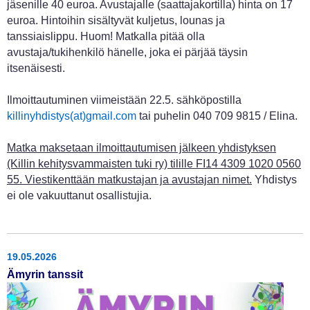
jäsenille 40 euroa. Avustajalle (saattajakortilla) hinta on 17
euroa. Hintoihin sisältyvät kuljetus, lounas ja
tanssiaislippu. Huom! Matkalla pitää olla
avustaja/tukihenkilö hänelle, joka ei pärjää täysin
itsenäisesti.
Ilmoittautuminen viimeistään 22.5. sähköpostilla
killinyhdistys(at)gmail.com
tai puhelin 040 709 9815 / Elina.
Matka maksetaan ilmoittautumisen jälkeen yhdistyksen
(Killin kehitysvammaisten tuki ry) tilille FI14 4309 1020 0560
55. Viestikenttään matkustajan ja avustajan nimet.
Yhdistys
ei ole vakuuttanut osallistujia.
19.05.2026
Ämyrin tanssit