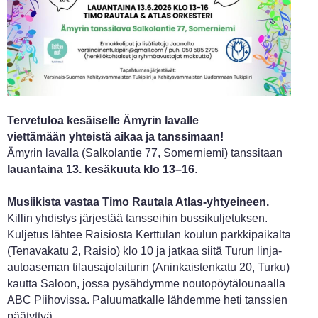
Tervetuloa kesäiselle Ämyrin lavalle
viettämään yhteistä aikaa ja tanssimaan!
Ämyrin lavalla (Salkolantie 77, Somerniemi) tanssitaan
lauantaina 13. kesäkuuta klo 13–16
.
Musiikista vastaa Timo Rautala Atlas-yhtyeineen.
Killin yhdistys järjestää tansseihin bussikuljetuksen.
Kuljetus lähtee Raisiosta Kerttulan koulun parkkipaikalta
(Tenavakatu 2, Raisio) klo 10 ja jatkaa siitä Turun linja-
autoaseman tilausajolaiturin (Aninkaistenkatu 20, Turku)
kautta Saloon, jossa pysähdymme noutopöytälounaalla
ABC Piihovissa. Paluumatkalle lähdemme heti tanssien
päätyttyä.