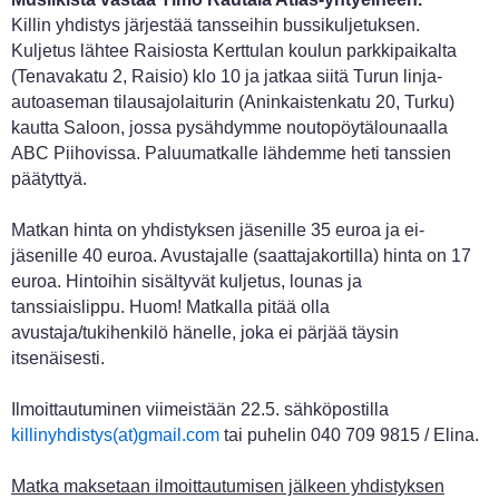
Killin yhdistys järjestää tansseihin bussikuljetuksen.
Kuljetus lähtee Raisiosta Kerttulan koulun parkkipaikalta
(Tenavakatu 2, Raisio) klo 10 ja jatkaa siitä Turun linja-
autoaseman tilausajolaiturin (Aninkaistenkatu 20, Turku)
kautta Saloon, jossa pysähdymme noutopöytälounaalla
ABC Piihovissa. Paluumatkalle lähdemme heti tanssien
päätyttyä.
Matkan hinta on yhdistyksen jäsenille 35 euroa ja ei-
jäsenille 40 euroa. Avustajalle (saattajakortilla) hinta on 17
euroa. Hintoihin sisältyvät kuljetus, lounas ja
tanssiaislippu. Huom! Matkalla pitää olla
avustaja/tukihenkilö hänelle, joka ei pärjää täysin
itsenäisesti.
Ilmoittautuminen viimeistään 22.5. sähköpostilla
killinyhdistys(at)gmail.com
tai puhelin 040 709 9815 / Elina.
Matka maksetaan ilmoittautumisen jälkeen yhdistyksen