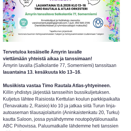
Tervetuloa kesäiselle Ämyrin lavalle
viettämään yhteistä aikaa ja tanssimaan!
Ämyrin lavalla (Salkolantie 77, Somerniemi) tanssitaan
lauantaina 13. kesäkuuta klo 13–16
.
Musiikista vastaa Timo Rautala Atlas-yhtyeineen.
Killin yhdistys järjestää tansseihin bussikuljetuksen.
Kuljetus lähtee Raisiosta Kerttulan koulun parkkipaikalta
(Tenavakatu 2, Raisio) klo 10 ja jatkaa siitä Turun linja-
autoaseman tilausajolaiturin (Aninkaistenkatu 20, Turku)
kautta Saloon, jossa pysähdymme noutopöytälounaalla
ABC Piihovissa. Paluumatkalle lähdemme heti tanssien