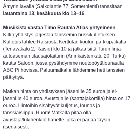
Ämyrin lavalla (Salkolantie 77, Somerniemi) tanssitaan
lauantaina 13. kesäkuuta klo 13–16
.
Musiikista vastaa Timo Rautala Atlas-yhtyeineen.
Killin yhdistys järjestää tansseihin bussikuljetuksen.
Kuljetus lähtee Raisiosta Kerttulan koulun parkkipaikalta
(Tenavakatu 2, Raisio) klo 10 ja jatkaa siitä Turun linja-
autoaseman tilausajolaiturin (Aninkaistenkatu 20, Turku)
kautta Saloon, jossa pysähdymme noutopöytälounaalla
ABC Piihovissa. Paluumatkalle lähdemme heti tanssien
päätyttyä.
Matkan hinta on yhdistyksen jäsenille 35 euroa ja ei-
jäsenille 40 euroa. Avustajalle (saattajakortilla) hinta on 17
euroa. Hintoihin sisältyvät kuljetus, lounas ja
tanssiaislippu. Huom! Matkalla pitää olla
avustaja/tukihenkilö hänelle, joka ei pärjää täysin
itsenäisesti.