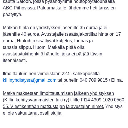
kautta Saloon, jossa pysähdymme noutopöytälounaalla
ABC Piihovissa. Paluumatkalle lähdemme heti tanssien
päätyttyä.
Matkan hinta on yhdistyksen jäsenille 35 euroa ja ei-
jäsenille 40 euroa. Avustajalle (saattajakortilla) hinta on 17
euroa. Hintoihin sisältyvät kuljetus, lounas ja
tanssiaislippu. Huom! Matkalla pitää olla
avustaja/tukihenkilö hänelle, joka ei pärjää täysin
itsenäisesti.
Ilmoittautuminen viimeistään 22.5. sähköpostilla
killinyhdistys(at)gmail.com
tai puhelin 040 709 9815 / Elina.
Matka maksetaan ilmoittautumisen jälkeen yhdistyksen
(Killin kehitysvammaisten tuki ry) tilille FI14 4309 1020 0560
55. Viestikenttään matkustajan ja avustajan nimet.
Yhdistys
ei ole vakuuttanut osallistujia.