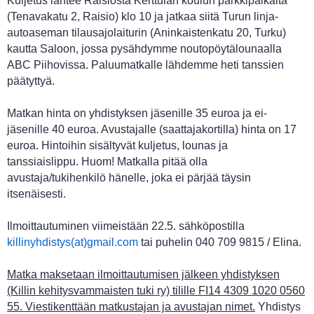
Kuljetus lähtee Raisiosta Kerttulan koulun parkkipaikalta
(Tenavakatu 2, Raisio) klo 10 ja jatkaa siitä Turun linja-
autoaseman tilausajolaiturin (Aninkaistenkatu 20, Turku)
kautta Saloon, jossa pysähdymme noutopöytälounaalla
ABC Piihovissa. Paluumatkalle lähdemme heti tanssien
päätyttyä.
Matkan hinta on yhdistyksen jäsenille 35 euroa ja ei-
jäsenille 40 euroa. Avustajalle (saattajakortilla) hinta on 17
euroa. Hintoihin sisältyvät kuljetus, lounas ja
tanssiaislippu. Huom! Matkalla pitää olla
avustaja/tukihenkilö hänelle, joka ei pärjää täysin
itsenäisesti.
Ilmoittautuminen viimeistään 22.5. sähköpostilla
killinyhdistys(at)gmail.com
tai puhelin 040 709 9815 / Elina.
Matka maksetaan ilmoittautumisen jälkeen yhdistyksen
(Killin kehitysvammaisten tuki ry) tilille FI14 4309 1020 0560
55. Viestikenttään matkustajan ja avustajan nimet.
Yhdistys