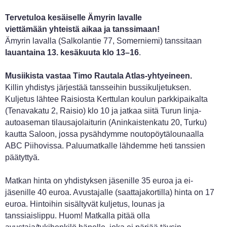
Tervetuloa kesäiselle Ämyrin lavalle
viettämään yhteistä aikaa ja tanssimaan!
Ämyrin lavalla (Salkolantie 77, Somerniemi) tanssitaan
lauantaina 13. kesäkuuta klo 13–16
.
Musiikista vastaa Timo Rautala Atlas-yhtyeineen.
Killin yhdistys järjestää tansseihin bussikuljetuksen.
Kuljetus lähtee Raisiosta Kerttulan koulun parkkipaikalta
(Tenavakatu 2, Raisio) klo 10 ja jatkaa siitä Turun linja-
autoaseman tilausajolaiturin (Aninkaistenkatu 20, Turku)
kautta Saloon, jossa pysähdymme noutopöytälounaalla
ABC Piihovissa. Paluumatkalle lähdemme heti tanssien
päätyttyä.
Matkan hinta on yhdistyksen jäsenille 35 euroa ja ei-
jäsenille 40 euroa. Avustajalle (saattajakortilla) hinta on 17
euroa. Hintoihin sisältyvät kuljetus, lounas ja
tanssiaislippu. Huom! Matkalla pitää olla