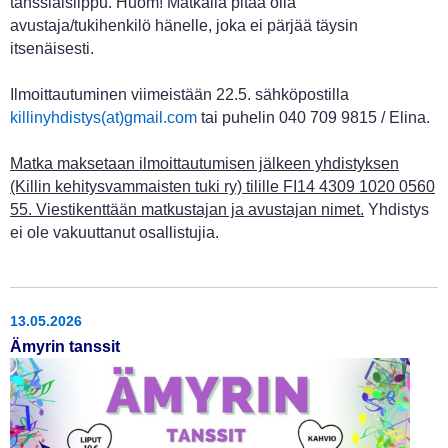
tanssiaislippu. Huom! Matkalla pitää olla
avustaja/tukihenkilö hänelle, joka ei pärjää täysin
itsenäisesti.
Ilmoittautuminen viimeistään 22.5. sähköpostilla
killinyhdistys(at)gmail.com
tai puhelin 040 709 9815 / Elina.
Matka maksetaan ilmoittautumisen jälkeen yhdistyksen
(Killin kehitysvammaisten tuki ry) tilille FI14 4309 1020 0560
55. Viestikenttään matkustajan ja avustajan nimet.
Yhdistys
ei ole vakuuttanut osallistujia.
13.05.2026
Ämyrin tanssit