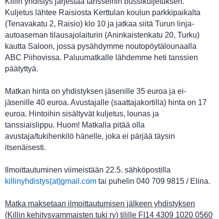
Killin yhdistys järjestää tansseihin bussikuljetuksen.
Kuljetus lähtee Raisiosta Kerttulan koulun parkkipaikalta
(Tenavakatu 2, Raisio) klo 10 ja jatkaa siitä Turun linja-
autoaseman tilausajolaiturin (Aninkaistenkatu 20, Turku)
kautta Saloon, jossa pysähdymme noutopöytälounaalla
ABC Piihovissa. Paluumatkalle lähdemme heti tanssien
päätyttyä.
Matkan hinta on yhdistyksen jäsenille 35 euroa ja ei-
jäsenille 40 euroa. Avustajalle (saattajakortilla) hinta on 17
euroa. Hintoihin sisältyvät kuljetus, lounas ja
tanssiaislippu. Huom! Matkalla pitää olla
avustaja/tukihenkilö hänelle, joka ei pärjää täysin
itsenäisesti.
Ilmoittautuminen viimeistään 22.5. sähköpostilla
killinyhdistys(at)gmail.com
tai puhelin 040 709 9815 / Elina.
Matka maksetaan ilmoittautumisen jälkeen yhdistyksen
(Killin kehitysvammaisten tuki ry) tilille FI14 4309 1020 0560