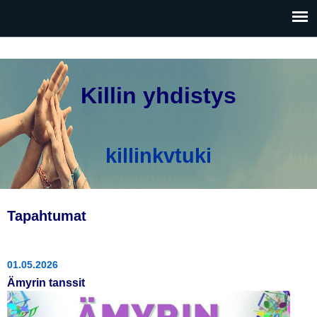
Hyppää
pääsisältöön
Killin yhdistys
killinkvtuki
Tapahtumat
01.05.2026
Ämyrin tanssit