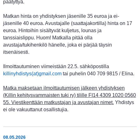
päätyttyä.
Matkan hinta on yhdistyksen jäsenille 35 euroa ja ei-
jäsenille 40 euroa. Avustajalle (saattajakortilla) hinta on 17
euroa. Hintoihin sisältyvät kuljetus, lounas ja
tanssiaislippu. Huom! Matkalla pitää olla
avustaja/tukihenkilö hänelle, joka ei pärjää täysin
itsenäisesti.
Ilmoittautuminen viimeistään 22.5. sähköpostilla
killinyhdistys(at)gmail.com
tai puhelin 040 709 9815 / Elina.
Matka maksetaan ilmoittautumisen jälkeen yhdistyksen
(Killin kehitysvammaisten tuki ry) tilille FI14 4309 1020 0560
55. Viestikenttään matkustajan ja avustajan nimet.
Yhdistys
ei ole vakuuttanut osallistujia.
08.05.2026