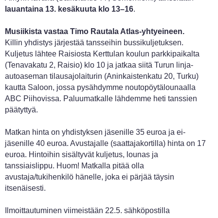
lauantaina 13. kesäkuuta klo 13–16
.
Musiikista vastaa Timo Rautala Atlas-yhtyeineen.
Killin yhdistys järjestää tansseihin bussikuljetuksen.
Kuljetus lähtee Raisiosta Kerttulan koulun parkkipaikalta
(Tenavakatu 2, Raisio) klo 10 ja jatkaa siitä Turun linja-
autoaseman tilausajolaiturin (Aninkaistenkatu 20, Turku)
kautta Saloon, jossa pysähdymme noutopöytälounaalla
ABC Piihovissa. Paluumatkalle lähdemme heti tanssien
päätyttyä.
Matkan hinta on yhdistyksen jäsenille 35 euroa ja ei-
jäsenille 40 euroa. Avustajalle (saattajakortilla) hinta on 17
euroa. Hintoihin sisältyvät kuljetus, lounas ja
tanssiaislippu. Huom! Matkalla pitää olla
avustaja/tukihenkilö hänelle, joka ei pärjää täysin
itsenäisesti.
Ilmoittautuminen viimeistään 22.5. sähköpostilla