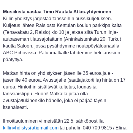
Musiikista vastaa Timo Rautala Atlas-yhtyeineen.
Killin yhdistys järjestää tansseihin bussikuljetuksen.
Kuljetus lähtee Raisiosta Kerttulan koulun parkkipaikalta
(Tenavakatu 2, Raisio) klo 10 ja jatkaa siitä Turun linja-
autoaseman tilausajolaiturin (Aninkaistenkatu 20, Turku)
kautta Saloon, jossa pysähdymme noutopöytälounaalla
ABC Piihovissa. Paluumatkalle lähdemme heti tanssien
päätyttyä.
Matkan hinta on yhdistyksen jäsenille 35 euroa ja ei-
jäsenille 40 euroa. Avustajalle (saattajakortilla) hinta on 17
euroa. Hintoihin sisältyvät kuljetus, lounas ja
tanssiaislippu. Huom! Matkalla pitää olla
avustaja/tukihenkilö hänelle, joka ei pärjää täysin
itsenäisesti.
Ilmoittautuminen viimeistään 22.5. sähköpostilla
killinyhdistys(at)gmail.com
tai puhelin 040 709 9815 / Elina.