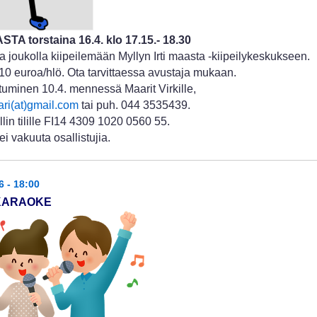
STA torstaina 16.4. klo 17.15.- 18.30
a joukolla kiipeilemään Myllyn Irti maasta -kiipeilykeskukseen.
10 euroa/hlö. Ota tarvittaessa avustaja mukaan.
tuminen 10.4. mennessä Maarit Virkille,
ari(at)gmail.com
tai puh. 044 3535439.
lin tilille FI14 4309 1020 0560 55.
ei vakuuta osallistujia.
6 - 18:00
 KARAOKE