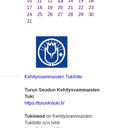
13
10
11
12
14
15
16
17
18
19
20
21
22
23
24
25
26
27
28
29
30
31
Kehitysvammaisten Tukiliitto
Turun Seudun Kehitysvammaisten
Tuki
https://turunkvtuki.fi/
Tukiviesti
on Kehitysvammaisten
Tukiliitto ry:n lehti