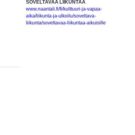
SOVELTAVAA LIIKUNTAA
www.naantali.fi/fi/kulttuuri-ja-vapaa-
aika/liikunta-ja-ulkoilu/soveltava-
liikunta/soveltavaa-liikuntaa-aikuisille