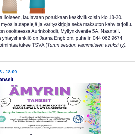
a iloiseen, laulavaan porukkaan keskiviikkoisin klo 18-20.
 myös lautapelejä ja värityskirjoja sekä maksuton kahvitarjoilu.
n osoitteessa Aurinkokodit, Myllynkiventie 5A, Naantali.
 yhteyshenkilö on Jaana Engblom, puhelin 044 062 9674.
oimintaa tukee TSVA (
Turun seudun vammaisten avuksi ry).
6 - 18:00
anssit