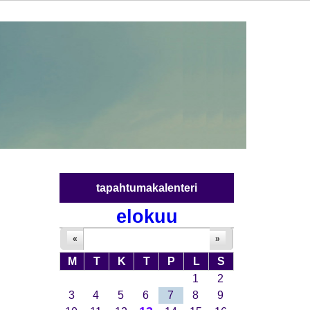
tapahtumakalenteri
elokuu
«
»
M
T
K
T
P
L
S
1
2
3
4
5
6
7
8
9