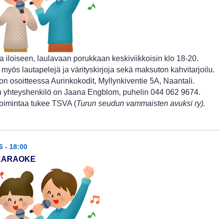
a iloiseen, laulavaan porukkaan keskiviikkoisin klo 18-20.
 myös lautapelejä ja värityskirjoja sekä maksuton kahvitarjoilu.
n osoitteessa Aurinkokodit, Myllynkiventie 5A, Naantali.
 yhteyshenkilö on Jaana Engblom, puhelin 044 062 9674.
oimintaa tukee TSVA (
Turun seudun vammaisten avuksi ry).
6 - 18:00
 KARAOKE