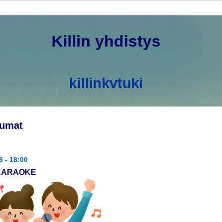
Hyppää
pääsisältöön
Killin yhdistys
killinkvtuki
tumat
6 - 18:00
 KARAOKE