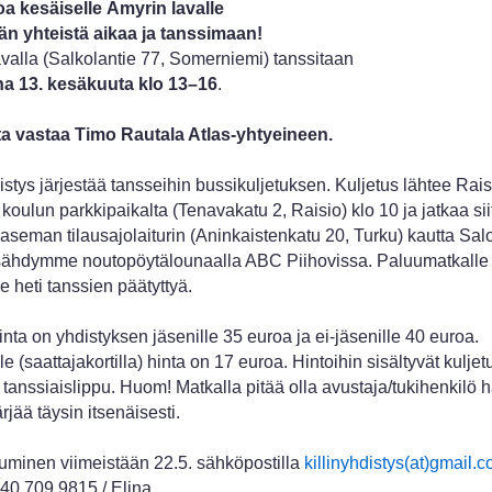
oa kesäiselle Ämyrin lavalle
än yhteistä aikaa ja tanssimaan!
valla (Salkolantie 77, Somerniemi) tanssitaan
na 13. kesäkuuta klo 13–16
.
ta vastaa Timo Rautala Atlas-yhtyeineen.
distys järjestää tansseihin bussikuljetuksen. Kuljetus lähtee Rais
 koulun parkkipaikalta (Tenavakatu 2, Raisio) klo 10 ja jatkaa si
oaseman tilausajolaiturin (Aninkaistenkatu 20, Turku) kautta Sal
sähdymme noutopöytälounaalla ABC Piihovissa. Paluumatkalle
heti tanssien päätyttyä.
nta on yhdistyksen jäsenille 35 euroa ja ei-jäsenille 40 euroa.
le (saattajakortilla) hinta on 17 euroa. Hintoihin sisältyvät kuljet
 tanssiaislippu. Huom! Matkalla pitää olla avustaja/tukihenkilö h
rjää täysin itsenäisesti.
tuminen viimeistään 22.5. sähköpostilla
killinyhdistys(at)gmail.
40 709 9815 / Elina.