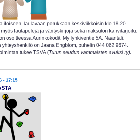
a iloiseen, laulavaan porukkaan keskiviikkoisin klo 18-20.
 myös lautapelejä ja värityskirjoja sekä maksuton kahvitarjoilu.
n osoitteessa Aurinkokodit, Myllynkiventie 5A, Naantali.
 yhteyshenkilö on Jaana Engblom, puhelin 044 062 9674.
oimintaa tukee TSVA (
Turun seudun vammaisten avuksi ry).
6 - 17:15
ASTA