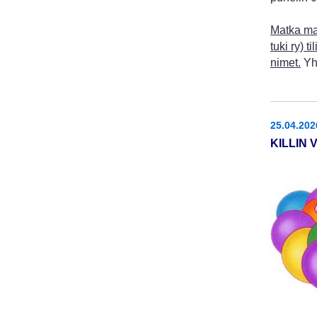
Matka ma
tuki ry) 
nimet.
Yhd
25.04.202
KILLIN