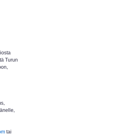
iosta
itä Turun
oon,
us,
änelle,
com
tai