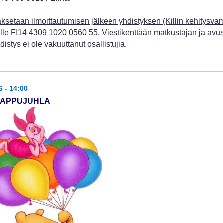
ksetaan ilmoittautumisen jälkeen yhdistyksen (Killin kehitysv
tilille FI14 4309 1020 0560 55. Viestikenttään matkustajan ja avu
istys ei ole vakuuttanut osallistujia.
6 - 14:00
 VAPPUJUHLA