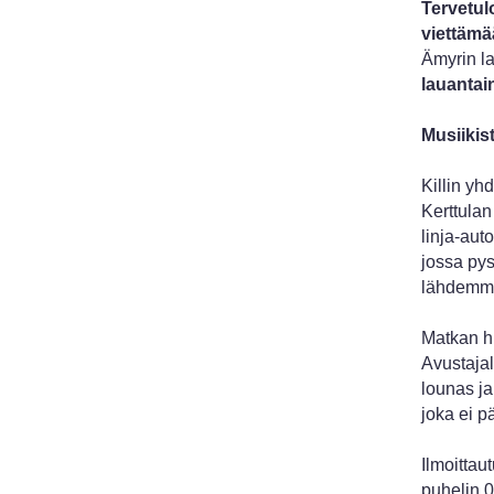
Tervetul
viettämä
Ämyrin la
lauantai
Musiikis
Killin yh
Kerttulan
linja-aut
jossa py
lähdemme 
Matkan hi
Avustajal
lounas ja
joka ei pä
Ilmoittau
puhelin 0