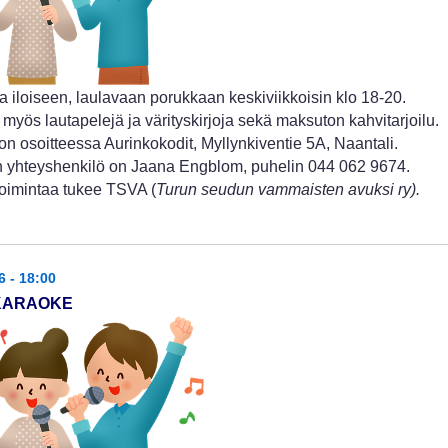
a iloiseen, laulavaan porukkaan keskiviikkoisin klo 18-20.
 myös lautapelejä ja värityskirjoja sekä maksuton kahvitarjoilu.
n osoitteessa Aurinkokodit, Myllynkiventie 5A, Naantali.
 yhteyshenkilö on Jaana Engblom, puhelin 044 062 9674.
oimintaa tukee TSVA (
Turun seudun vammaisten avuksi ry).
6 - 18:00
 KARAOKE