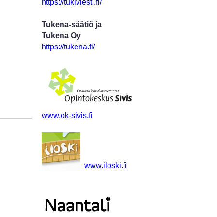
https://tukiviesti.fi/
Tukena-säätiö ja
Tukena Oy
https://tukena.fi/
www.ok-sivis.fi
www.iloski.fi