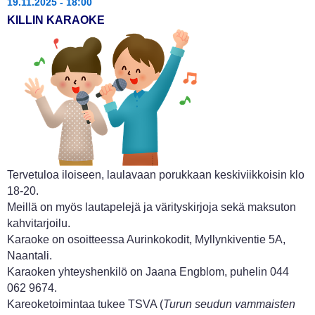
19.11.2025 - 18:00
KILLIN KARAOKE
Tervetuloa iloiseen, laulavaan porukkaan keskiviikkoisin klo
18-20.
Meillä on myös lautapelejä ja värityskirjoja sekä maksuton
kahvitarjoilu.
Karaoke on osoitteessa Aurinkokodit, Myllynkiventie 5A,
Naantali.
Karaoken yhteyshenkilö on Jaana Engblom, puhelin 044
062 9674.
Kareoketoimintaa tukee TSVA (
Turun seudun vammaisten