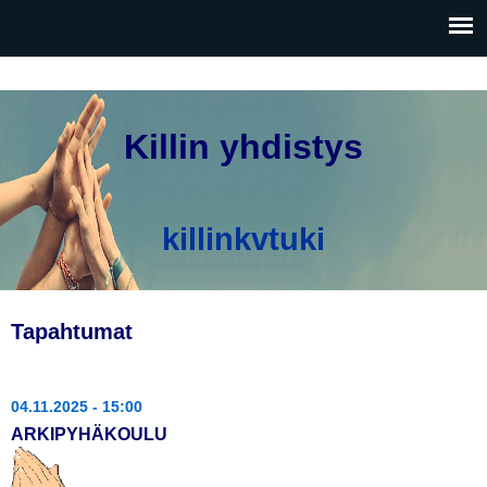
Hyppää
pääsisältöön
Killin yhdistys
killinkvtuki
Tapahtumat
04.11.2025 - 15:00
ARKIPYHÄKOULU