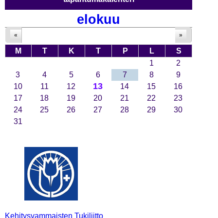
elokuu
«
»
M
T
K
T
P
L
S
1
2
3
4
5
6
7
8
9
13
10
11
12
14
15
16
17
18
19
20
21
22
23
24
25
26
27
28
29
30
31
Kehitysvammaisten Tukiliitto