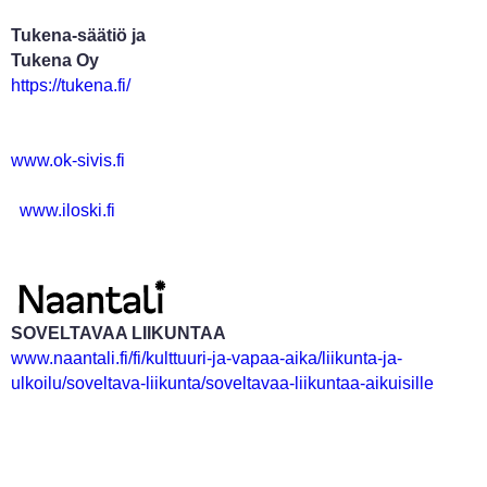
Tukena-säätiö ja
Tukena Oy
https://tukena.fi/
www.ok-sivis.fi
www.iloski.fi
SOVELTAVAA LIIKUNTAA
www.naantali.fi/fi/kulttuuri-ja-vapaa-aika/liikunta-ja-
ulkoilu/soveltava-liikunta/soveltavaa-liikuntaa-aikuisille