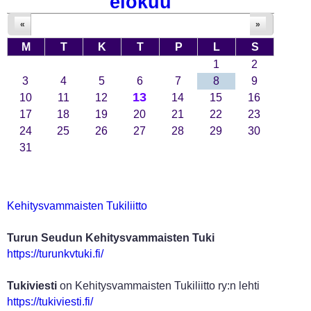
elokuu
«
»
M
T
K
T
P
L
S
1
2
3
4
5
6
7
8
9
13
10
11
12
14
15
16
17
18
19
20
21
22
23
24
25
26
27
28
29
30
31
Kehitysvammaisten Tukiliitto
Turun Seudun Kehitysvammaisten Tuki
https://turunkvtuki.fi/
Tukiviesti
on Kehitysvammaisten Tukiliitto ry:n lehti
https://tukiviesti.fi/